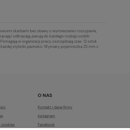
swoimi skarbami bez obawy o wymieszanie i rozsypanie,
ręcają i odkręcają, pasują do każdego rodzaju ozdób
 Pomagają w organizacji pracy, oszczędzają czas. 12 sztuk
każdej stylistki paznokci. Wymiary pojemniczka 25 mm x
O NAS
ości
Kontakt i dane firmy
je
Instagram
w cookies
Facebook