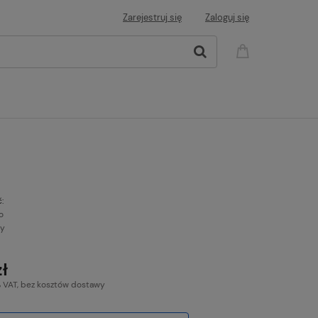
Zarejestruj się
Zaloguj się
:
o
ny
zł
% VAT, bez kosztów dostawy