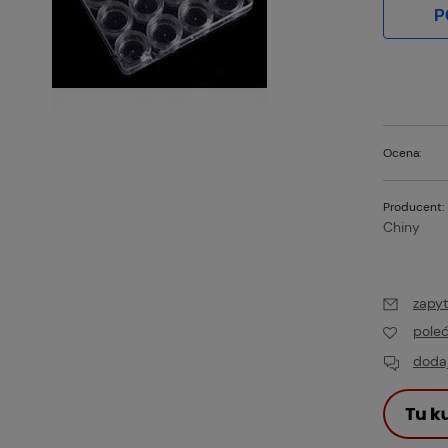
P
Ocena:
Producent:
Chiny
zapyt
pole
dodaj