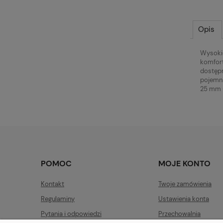
Opis
Wysokie
komfort
dostępn
pojemni
25 mm 
POMOC
MOJE KONTO
Kontakt
Twoje zamówienia
Regulaminy
Ustawienia konta
Pytania i odpowiedzi
Przechowalnia