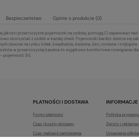
Bezpieczeństwo
Opinie o produkcie (0)
j jakości przezroczyste pojemniczki na ozdoby, pomogą Ci zapanować nad 
owo skorzystać z ozdób w każdej chwili. Pojemniczki bardzo dobrze się zak
ych obecnie na rynku: kółek, kwadratów, kwiatów, liści, rombów i trójkątów.
czków w przezroczystej kasetce to wyjątkowo komfortowe rozwiązanie dla 
– pojemność 3G.
PŁATNOŚCI I DOSTAWA
INFORMACJE
Formy płatności
Polityka prywatn
Czas i koszty dostawy
Zwroty i reklamac
Czas realizacji zamówienia
Ustawienia plikó