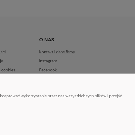
O NAS
ości
Kontakt i dane firmy
je
Instagram
w cookies
Facebook
Blog
kceptować wykorzystanie przez nas wszystkich tych plików i przejść