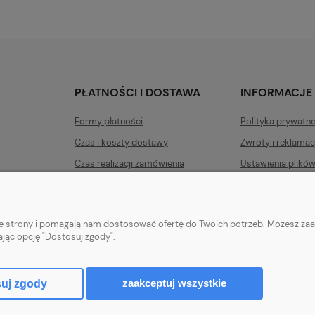
PŁATNOŚCI I DOSTAWA
INFORMACJE
Formy płatności
Polityka prywatn
Czas i koszty dostawy
Zwroty i reklamac
Czas realizacji zamówienia
Ustawienia plikó
Raty
Jak kupować?
nie strony i pomagają nam dostosować ofertę do Twoich potrzeb. Możesz zaa
ając opcję "Dostosuj zgody".
soria i pędzle.
zaakceptuj wszystkie
uj zgody
Sklep internetowy Shoper.pl