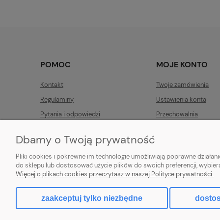
POMOC
MOJE KONTO
Kontakt
Twoje zamówienia
Regulaminy
Ustawienia konta
Pytania i odpowiedzi
Przechowalnia
Dbamy o Twoją prywatność
Pliki cookies i pokrewne im technologie umożliwiają poprawne działa
do sklepu lub dostosować użycie plików do swoich preferencji, wybier
Więcej o plikach cookies przeczytasz w naszej Polityce prywatności.
Hurtownia kosmetyczna online – Beauty Zone SHOP
Znajdziesz u nas produkty do stylizacji brwi, rzęs i paznokci: żele, lampy, akce
zaakceptuj tylko niezbędne
dostos