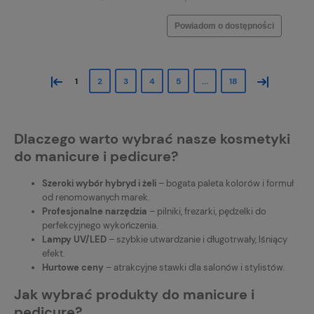
Powiadom o dostępności
«
»
1
2
3
4
5
...
18
Dlaczego warto wybrać nasze kosmetyki
do manicure i pedicure?
Szeroki wybór hybryd i żeli
– bogata paleta kolorów i formuł
od renomowanych marek.
Profesjonalne narzędzia
– pilniki, frezarki, pędzelki do
perfekcyjnego wykończenia.
Lampy UV/LED
– szybkie utwardzanie i długotrwały, lśniący
efekt.
Hurtowe ceny
– atrakcyjne stawki dla salonów i stylistów.
Jak wybrać produkty do manicure i
pedicure?