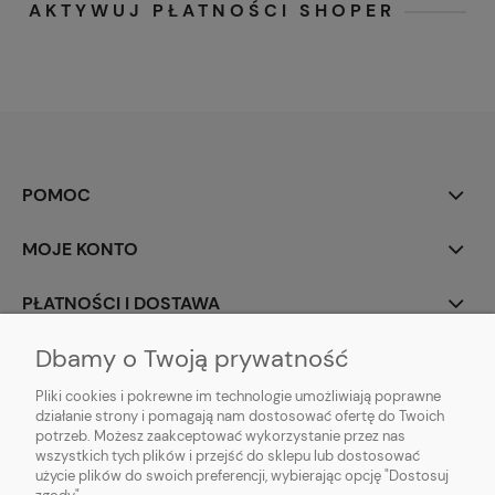
AKTYWUJ PŁATNOŚCI SHOPER
POMOC
MOJE KONTO
PŁATNOŚCI I DOSTAWA
Dbamy o Twoją prywatność
INFORMACJE
Pliki cookies i pokrewne im technologie umożliwiają poprawne
O NAS
działanie strony i pomagają nam dostosować ofertę do Twoich
potrzeb. Możesz zaakceptować wykorzystanie przez nas
wszystkich tych plików i przejść do sklepu lub dostosować
użycie plików do swoich preferencji, wybierając opcję "Dostosuj