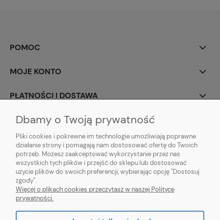
POMOC
MOJE KONTO
PŁATNOŚCI I DOSTAWA
Dbamy o Twoją prywatność
INFORMACJE
Pliki cookies i pokrewne im technologie umożliwiają poprawne
O NAS
działanie strony i pomagają nam dostosować ofertę do Twoich
potrzeb. Możesz zaakceptować wykorzystanie przez nas
wszystkich tych plików i przejść do sklepu lub dostosować
użycie plików do swoich preferencji, wybierając opcję "Dostosuj
zgody".
Więcej o plikach cookies przeczytasz w naszej Polityce
pokaż pełną wersję strony
prywatności.
Hurtownia kosmetyczna online – Beauty Zone SHOP