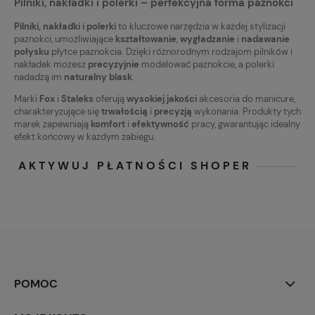
Pilniki, nakładki i polerki – perfekcyjna forma paznokci
Pilniki, nakładki i polerki
to kluczowe narzędzia w każdej stylizacji
paznokci, umożliwiające
kształtowanie
,
wygładzanie
i
nadawanie
połysku
płytce paznokcia. Dzięki różnorodnym rodzajom pilników i
nakładek możesz
precyzyjnie
modelować paznokcie, a polerki
nadadzą im
naturalny blask
.
Marki
Fox
i
Staleks
oferują
wysokiej jakości
akcesoria do manicure,
charakteryzujące się
trwałością
i
precyzją
wykonania. Produkty tych
marek zapewniają
komfort
i
efektywność
pracy, gwarantując idealny
efekt końcowy w każdym zabiegu.
AKTYWUJ PŁATNOŚCI SHOPER
POMOC