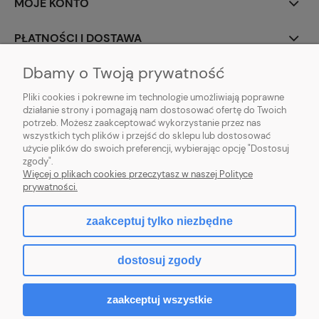
MOJE KONTO
PŁATNOŚCI I DOSTAWA
Dbamy o Twoją prywatność
INFORMACJE
Pliki cookies i pokrewne im technologie umożliwiają poprawne
O NAS
działanie strony i pomagają nam dostosować ofertę do Twoich
potrzeb. Możesz zaakceptować wykorzystanie przez nas
wszystkich tych plików i przejść do sklepu lub dostosować
użycie plików do swoich preferencji, wybierając opcję "Dostosuj
zgody".
Więcej o plikach cookies przeczytasz w naszej Polityce
pokaż pełną wersję strony
prywatności.
Hurtownia kosmetyczna online – Beauty Zone SHOP
zaakceptuj tylko niezbędne
Znajdziesz u nas produkty do stylizacji brwi, rzęs i paznokci: żele, lampy,
akcesoria i pędzle.
dostosuj zgody
Sklep internetowy Shoper.pl
zaakceptuj wszystkie