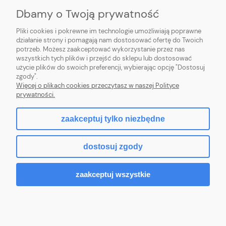
Dbamy o Twoją prywatność
INFORMACJE
Pliki cookies i pokrewne im technologie umożliwiają poprawne
O NAS
działanie strony i pomagają nam dostosować ofertę do Twoich
potrzeb. Możesz zaakceptować wykorzystanie przez nas
wszystkich tych plików i przejść do sklepu lub dostosować
użycie plików do swoich preferencji, wybierając opcję "Dostosuj
zgody".
Więcej o plikach cookies przeczytasz w naszej Polityce
pokaż pełną wersję strony
prywatności.
Hurtownia kosmetyczna online – Beauty Zone SHOP
zaakceptuj tylko niezbędne
Znajdziesz u nas produkty do stylizacji brwi, rzęs i paznokci: żele, lampy,
akcesoria i pędzle.
dostosuj zgody
Sklep internetowy Shoper.pl
zaakceptuj wszystkie