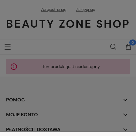
Zarejestruj się
Zaloguj się
BEAUTY ZONE SHOP
Ten produkt jest niedostępny.
POMOC
MOJE KONTO
PŁATNOŚCI I DOSTAWA