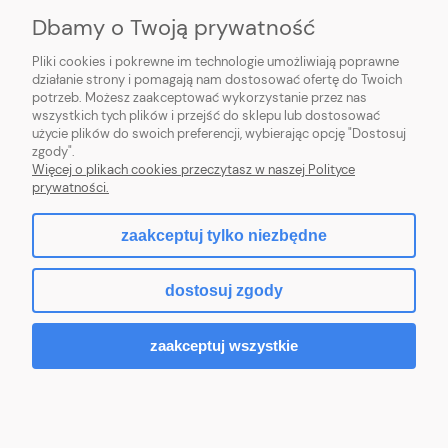
Dbamy o Twoją prywatność
INFORMACJE
Pliki cookies i pokrewne im technologie umożliwiają poprawne
O NAS
działanie strony i pomagają nam dostosować ofertę do Twoich
potrzeb. Możesz zaakceptować wykorzystanie przez nas
wszystkich tych plików i przejść do sklepu lub dostosować
użycie plików do swoich preferencji, wybierając opcję "Dostosuj
zgody".
Więcej o plikach cookies przeczytasz w naszej Polityce
pokaż pełną wersję strony
prywatności.
Hurtownia kosmetyczna online – Beauty Zone SHOP
zaakceptuj tylko niezbędne
Znajdziesz u nas produkty do stylizacji brwi, rzęs i paznokci: żele, lampy,
akcesoria i pędzle.
dostosuj zgody
Sklep internetowy Shoper.pl
zaakceptuj wszystkie