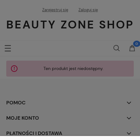
Zarejestruj się
Zaloguj się
BEAUTY ZONE SHOP
Ten produkt jest niedostępny.
POMOC
MOJE KONTO
PŁATNOŚCI I DOSTAWA