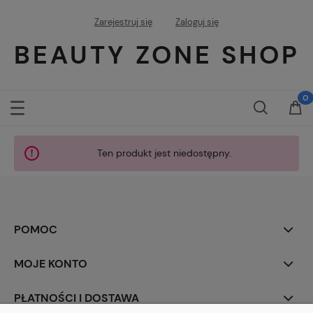
Zarejestruj się
Zaloguj się
BEAUTY ZONE SHOP
Ten produkt jest niedostępny.
POMOC
MOJE KONTO
PŁATNOŚCI I DOSTAWA