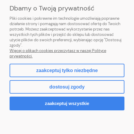
Dbamy o Twoją prywatność
INFORMACJE
Pliki cookies i pokrewne im technologie umożliwiają poprawne
O NAS
działanie strony i pomagają nam dostosować ofertę do Twoich
potrzeb. Możesz zaakceptować wykorzystanie przez nas
wszystkich tych plików i przejść do sklepu lub dostosować
użycie plików do swoich preferencji, wybierając opcję "Dostosuj
zgody".
Więcej o plikach cookies przeczytasz w naszej Polityce
pokaż pełną wersję strony
prywatności.
Hurtownia kosmetyczna online – Beauty Zone SHOP
zaakceptuj tylko niezbędne
Znajdziesz u nas produkty do stylizacji brwi, rzęs i paznokci: żele, lampy,
akcesoria i pędzle.
dostosuj zgody
Sklep internetowy Shoper.pl
zaakceptuj wszystkie